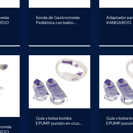
tomía
Sonda de Gastrostomía
Adaptador par
AROO
Pediátrica con balón
KANGAROO
KANGAROO
Guía y bolsa bomba
Guía y bolsa 
EPUMP punzón en cruz
EPUMP punzó
stomía
KANGAROO
lanceta KA
AROO