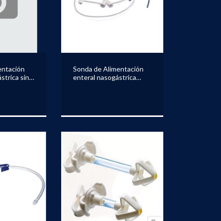
entación
Sonda de Alimentación
strica sin
enteral nasogástrica
NGAROO
pediátrica KANGAROO