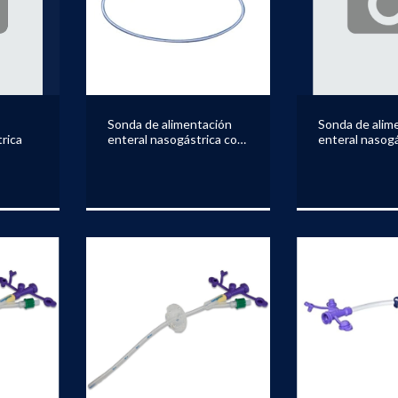
Sonda de alimentación
Sonda de alim
rica
enteral nasogástrica con
enteral nasogá
estilete KANGAROO
estilete KA