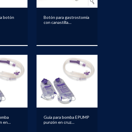
a botón
Botón para gastrostomía
con canastilla
KANGAROO
bomba
Guía para bomba EPUMP
n en
punzón en cruz
NGAROO
KANGAROO