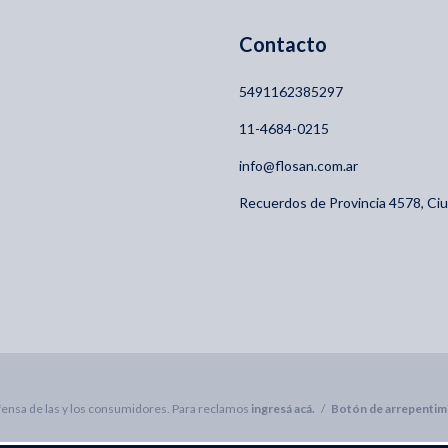
Contacto
5491162385297
11-4684-0215
info@flosan.com.ar
Recuerdos de Provincia 4578, C
ensa de las y los consumidores. Para reclamos
ingresá acá.
/
Botón de arrepentim