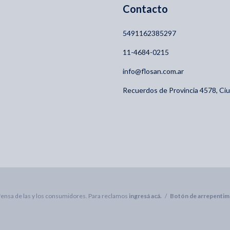
Contacto
5491162385297
11-4684-0215
info@flosan.com.ar
Recuerdos de Provincia 4578, C
ensa de las y los consumidores. Para reclamos
ingresá acá.
/
Botón de arrepentim