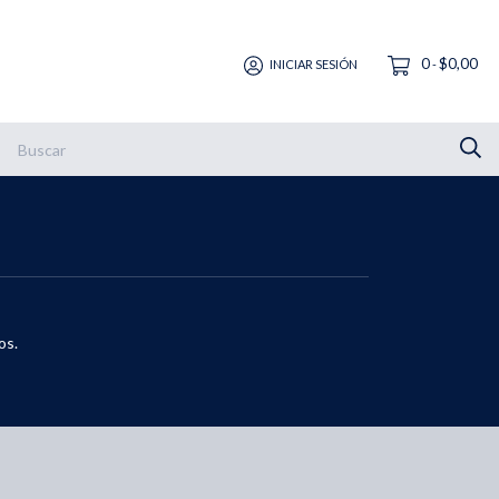
0
$0,00
INICIAR SESIÓN
-
os.